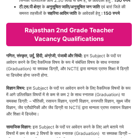
जिनकी पारिवारिक आय 2.50 लाख से कम है, के आवेदकों हेतु :
150 रुपये
टी.एस.पी क्षेत्र
के
अनुसूचित जाति/अनुसूचित जन जाति
एवं बारां जिले की
समस्त तहसीलों के
सहरिया आदिम जाति
के आवेदकों हेतु
: 150 रुपये
Rajasthan 2nd Grade Teacher
Vacancy Qualifications
गणित, संस्कृत, उर्दू, हिंदी, अंग्रेजी, पंजाबी और सिंधी:
इन Subject के पदों पर
आवेदन करने के लिए वैकल्पिक विषय के रूप में संबंधित विषय के साथ स्नातक
(Graduation) या समकक्ष डिग्री, और NCTE द्वारा मान्यता प्राप्त शिक्षा में डिग्री
या डिप्लोमा होना जरुरी होगा.
विज्ञान विषय:
इस Subject के पदों पर आवेदन करने के लिए वैकल्पिक विषयों के रूप
में आगे उल्लिखित विषयों में से कम से कम 2 के साथ स्नातक (Graduation) या
समकक्ष डिग्री: – भौतिकी, रसायन विज्ञान, प्राणी विज्ञान, वनस्पति विज्ञान, सूक्ष्म जीव
विज्ञान, जैव प्रौद्योगिकी और जैव डिग्री या NCTE द्वारा मान्यता प्राप्त रसायन विज्ञान
और शिक्षा में डिप्लोमा।
सामाजिक विज्ञान:
इस Subject के पदों पर आवेदन करने के लिए आगे बताये गये
विषयों में कम से कम 2 विषयों के साथ स्नातक (Graduation) या समकक्ष डिग्री –