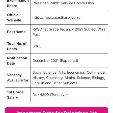
Examination
Rajasthan Public Service Commission
Board
Official
https://rpsc.rajasthan.gov.in/
Website
RPSC 1st Grade Vacancy 2021 Subject Wise
Post Name
Post
Total No. of
6000
Posts
Notification
December 2021 (Expected)
Date
Social Science, Arts, Economics, Commerce,
Vacancy
History, Chemistry, Maths, Science, Biology,
Available for
English and Other Subjects
1st Grade
Rs 44300 (Tentative)
Salary