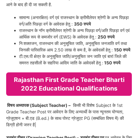
आने के बाद ही दी जा सकती है.
सामान्य (अनारक्षित) वर्ग एवं राजस्थान के क्रीमीलेयर श्रेणी के अन्य पिछड़ा
वर्ग/अति पिछड़ा वर्ग के आवेदक हेतु :
350 रुपये
राजस्थान के नॉन क्रीमीलेयर श्रेणी के अन्य पिछड़ा वर्ग/अति पिछड़ा वर्ग एवं
आर्थिक रूप से कमजोर वर्ग (EWS) के आवेदक हेतु :
250 रुपये
निःशक्तजन, राजस्थान की अनुसूचित जाति, अनुसूचित जनजाति वर्ग तथा
जिनकी पारिवारिक आय 2.50 लाख से कम है, के आवेदकों हेतु :
150 रुपये
टी.एस.पी क्षेत्र के अनुसूचित जाति/अनुसूचित जन जाति एवं बारां जिले की
समस्त तहसीलों के सहरिया आदिम जाति के आवेदकों हेतु :
150 रुपये
Rajasthan First Grade Teacher Bharti
2022 Educational Qualifications
विषय अध्यापक (Subject Teacher) –
किसी भी विशेष Subject के 1st
Grade Teacher Post पर आवेदन के लिए अभ्यार्थी के पास न्यूनतम योग्यता,
ग्रेजुएशन + बी.एड (B.ed.) के साथ पोस्ट ग्रेजुएट PG (सम्बंधित विषय में) की
डिग्री होनी जरुर है|
ड्राइंग टीचर (Drawing Teacher Post) –
ड्राइंग टीचर पद
पर आवेदन के लिए