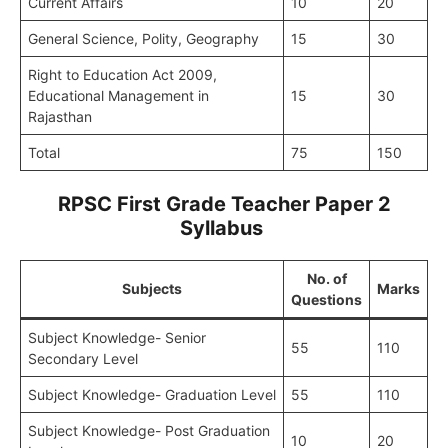
Current Affairs
10
20
General Science, Polity, Geography
15
30
Right to Education Act 2009,
Educational Management in
15
30
Rajasthan
Total
75
150
RPSC First Grade Teacher Paper 2
Syllabus
No. of
Subjects
Marks
Questions
Subject Knowledge- Senior
55
110
Secondary Level
Subject Knowledge- Graduation Level
55
110
Subject Knowledge- Post Graduation
10
20