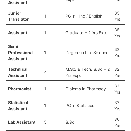
Assistant
Junior
35
1
PG in Hindi/ English
Translator
Yrs
35
Assistant
1
Graduate + 2 Yrs Exp.
Yrs
Semi
32
Professional
1
Degree in Lib. Science
Yrs
Assistant
Technical
M.Sc/ B.Tech/ B.Sc + 2
32
4
Assistant
Yrs Exp.
Yrs
32
Pharmacist
1
Diploma in Pharmacy
Yrs
Statistical
32
1
PG in Statistics
Assistant
Yrs
30
Lab Assistant
5
B.Sc
Yrs