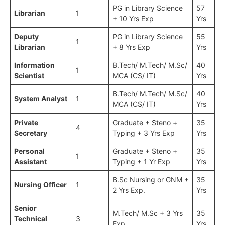
PG in Library Science
57
Librarian
1
+ 10 Yrs Exp
Yrs
Deputy
PG in Library Science
55
1
Librarian
+ 8 Yrs Exp
Yrs
Information
B.Tech/ M.Tech/ M.Sc/
40
1
Scientist
MCA (CS/ IT)
Yrs
B.Tech/ M.Tech/ M.Sc/
40
System Analyst
1
MCA (CS/ IT)
Yrs
Private
Graduate + Steno +
35
4
Secretary
Typing + 3 Yrs Exp
Yrs
Personal
Graduate + Steno +
35
1
Assistant
Typing + 1 Yr Exp
Yrs
B.Sc Nursing or GNM +
35
Nursing Officer
1
2 Yrs Exp.
Yrs
Senior
M.Tech/ M.Sc + 3 Yrs
35
Technical
3
Exp.
Yrs