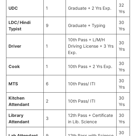
32
UDC
1
Graduate + 2 Yrs Exp.
Yrs
LDC/ Hindi
30
9
Graduate + Typing
Typist
Yrs
10th Pass + L/M/H
30
Driver
1
Driving License + 3 Yrs
Yrs
Exp.
30
Cook
1
10th Pass + 2 Yrs Exp.
Yrs
30
MTS
6
10th Pass/ ITI
Yrs
Kitchen
30
2
10th Pass/ ITI
Attendant
Yrs
Library
12th Pass + Certificate
30
3
Attendant
in Lib. Science
Yrs
30
Lab Attendant
9
12th Pass with Science