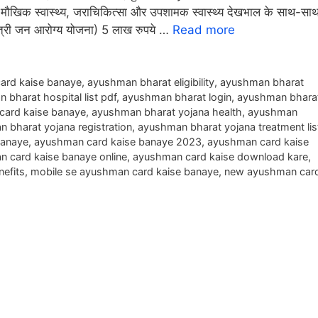
ान, मौखिक स्वास्थ्य, जराचिकित्सा और उपशामक स्वास्थ्य देखभाल के साथ-सा
मंत्री जन आरोग्य योजना) 5 लाख रुपये …
Read more
ard kaise banaye
,
ayushman bharat eligibility
,
ayushman bharat
 bharat hospital list pdf
,
ayushman bharat login
,
ayushman bhara
card kaise banaye
,
ayushman bharat yojana health
,
ayushman
 bharat yojana registration
,
ayushman bharat yojana treatment lis
banaye
,
ayushman card kaise banaye 2023
,
ayushman card kaise
 card kaise banaye online
,
ayushman card kaise download kare
,
nefits
,
mobile se ayushman card kaise banaye
,
new ayushman car