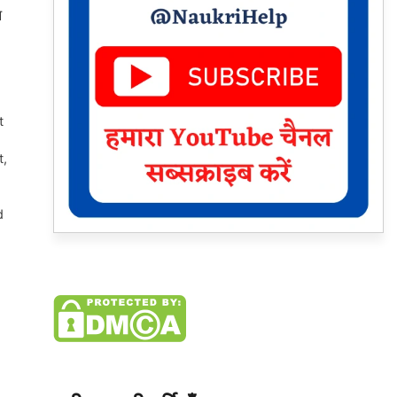
थ
t
t
,
d