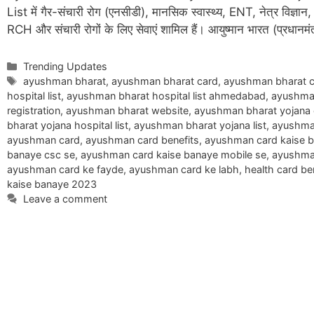
List में गैर-संचारी रोग (एनसीडी), मानसिक स्वास्थ्य, ENT, नेत्र विज्ञ
RCH और संचारी रोगों के लिए सेवाएं शामिल हैं। आयुष्मान भारत (प्रधान
Categories
Trending Updates
Tags
ayushman bharat
,
ayushman bharat card
,
ayushman bharat c
hospital list
,
ayushman bharat hospital list ahmedabad
,
ayushman
registration
,
ayushman bharat website
,
ayushman bharat yojana 
bharat yojana hospital list
,
ayushman bharat yojana list
,
ayushman
ayushman card
,
ayushman card benefits
,
ayushman card kaise 
banaye csc se
,
ayushman card kaise banaye mobile se
,
ayushman
ayushman card ke fayde
,
ayushman card ke labh
,
health card be
kaise banaye 2023
Leave a comment