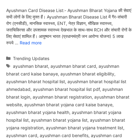
Ayushman Card Disease List:- Ayushman Bharat Yojana की सेवाएं
सभी लोगों के लिए मुफ्त हैं। Ayushman Bharat Disease List में गैर-संचारी
रोग (एनसीडी), मानसिक स्वास्थ्य, ENT, नेत्र विज्ञान, मौखिक स्वास्थ्य,
जराचिकित्सा और उपशामक स्वास्थ्य देखभाल के साथ-साथ RCH और संचारी रोगों के
लिए सेवाएं शामिल हैं। आयुष्मान भारत (प्रधानमंत्री जन आरोग्य योजना) 5 लाख
रुपये …
Read more
Categories
Trending Updates
Tags
ayushman bharat
,
ayushman bharat card
,
ayushman
bharat card kaise banaye
,
ayushman bharat eligibility
,
ayushman bharat hospital list
,
ayushman bharat hospital list
ahmedabad
,
ayushman bharat hospital list pdf
,
ayushman
bharat login
,
ayushman bharat registration
,
ayushman bharat
website
,
ayushman bharat yojana card kaise banaye
,
ayushman bharat yojana health
,
ayushman bharat yojana
hospital list
,
ayushman bharat yojana list
,
ayushman bharat
yojana registration
,
ayushman bharat yojana treatment list
,
ayushman card
,
ayushman card benefits
,
ayushman card