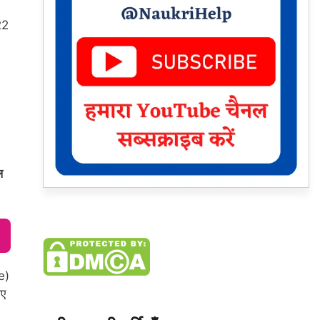
22
ल
ge)
िए