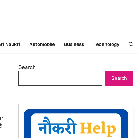
ri Naukri
Automobile
Business
Technology
Search
Search
er
से