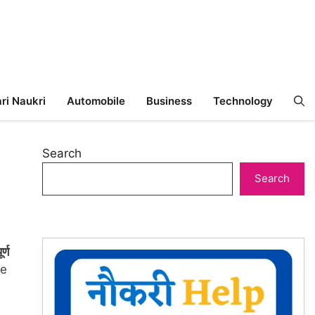
ri Naukri
Automobile
Business
Technology
Search
Search
्ण
le