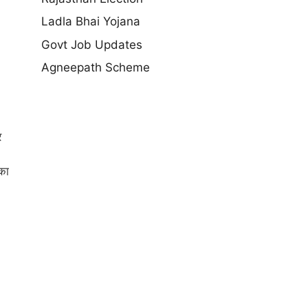
Ladla Bhai Yojana
Govt Job Updates
Agneepath Scheme
र
का