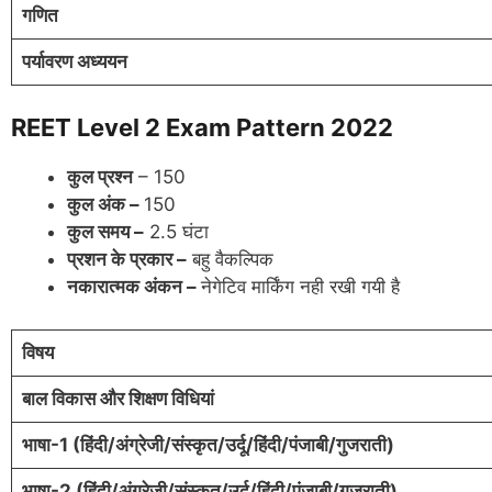
गणित
पर्यावरण अध्ययन
REET Level 2 Exam Pattern 2022
कुल प्रश्न
– 150
कुल अंक –
150
कुल समय –
2.5 घंटा
प्रशन के प्रकार –
बहु वैकल्पिक
नकारात्मक अंकन –
नेगेटिव मार्किंग नही रखी गयी है
विषय
बाल विकास और शिक्षण विधियां
भाषा-1 (हिंदी/अंग्रेजी/संस्कृत/उर्दू/हिंदी/पंजाबी/गुजराती)
भाषा-2 (हिंदी/अंग्रेजी/संस्कृत/उर्दू/हिंदी/पंजाबी/गुजराती)