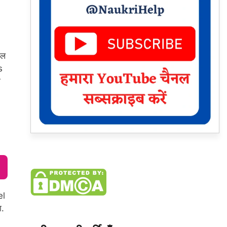
िल
s
ी
el
ा.