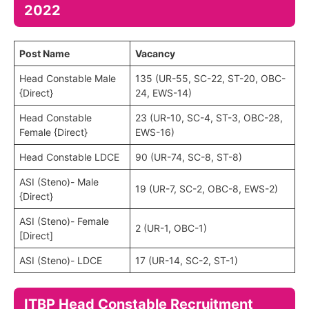
2022
Post Name
Vacancy
Head Constable Male
135 (UR-55, SC-22, ST-20, OBC-
{Direct}
24, EWS-14)
Head Constable
23 (UR-10, SC-4, ST-3, OBC-28,
Female {Direct}
EWS-16)
Head Constable LDCE
90 (UR-74, SC-8, ST-8)
ASI (Steno)- Male
19 (UR-7, SC-2, OBC-8, EWS-2)
{Direct}
ASI (Steno)- Female
2 (UR-1, OBC-1)
[Direct]
ASI (Steno)- LDCE
17 (UR-14, SC-2, ST-1)
ITBP Head Constable Recruitment