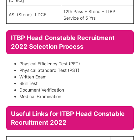
[Direct]
12th Pass + Steno + ITBP
ASI (Steno)- LDCE
Service of 5 Yrs
ITBP Head Constable Recruitment
2022 Selection Process
Physical Efficiency Test (PET)
Physical Standard Test (PST)
Written Exam
Skill Test
Document Verification
Medical Examination
Useful Links for ITBP Head Constable
Recruitment 2022