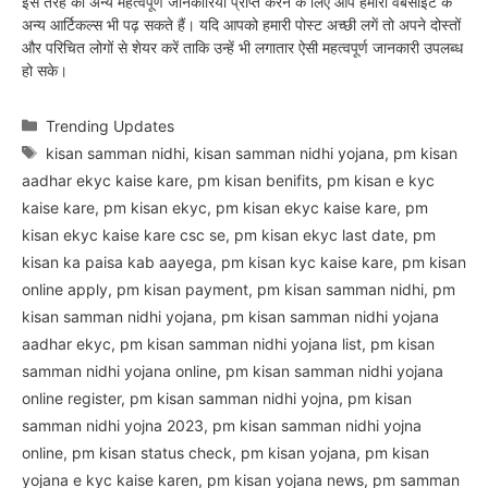
इस तरह की अन्य महत्वपूर्ण जानकारियां प्राप्त करने के लिए आप हमारी वेबसाइट के
अन्य आर्टिकल्स भी पढ़ सकते हैं। यदि आपको हमारी पोस्ट अच्छी लगें तो अपने दोस्तों
और परिचित लोगों से शेयर करें ताकि उन्हें भी लगातार ऐसी महत्वपूर्ण जानकारी उपलब्ध
हो सके।
Categories
Trending Updates
Tags
kisan samman nidhi
,
kisan samman nidhi yojana
,
pm kisan
aadhar ekyc kaise kare
,
pm kisan benifits
,
pm kisan e kyc
kaise kare
,
pm kisan ekyc
,
pm kisan ekyc kaise kare
,
pm
kisan ekyc kaise kare csc se
,
pm kisan ekyc last date
,
pm
kisan ka paisa kab aayega
,
pm kisan kyc kaise kare
,
pm kisan
online apply
,
pm kisan payment
,
pm kisan samman nidhi
,
pm
kisan samman nidhi yojana
,
pm kisan samman nidhi yojana
aadhar ekyc
,
pm kisan samman nidhi yojana list
,
pm kisan
samman nidhi yojana online
,
pm kisan samman nidhi yojana
online register
,
pm kisan samman nidhi yojna
,
pm kisan
samman nidhi yojna 2023
,
pm kisan samman nidhi yojna
online
,
pm kisan status check
,
pm kisan yojana
,
pm kisan
yojana e kyc kaise karen
,
pm kisan yojana news
,
pm samman