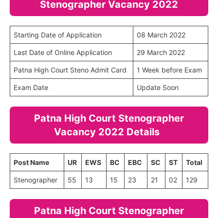
Stenographer Vacancy 2022
Starting Date of Application
08 March 2022
Last Date of Online Application
29 March 2022
Patna High Court Steno Admit Card
1 Week before Exam
Exam Date
Update Soon
Patna High Court Stenographer
Vacancy 2022 Details
Post Name
UR
EWS
BC
EBC
SC
ST
Total
Stenographer
55
13
15
23
21
02
129
Patna High Court Stenographer