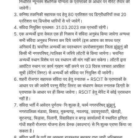
निर्धारित न्यूनतम शैक्षणिक योग्यता के प्राप्ताकों के आधार पर मैरिट तैयार की
जावेगी।
कनिष्ठ तकनिकी सहायक पद हेतु 80 प्रतिशत पद डिग्रीधारियों तथा 20
प्रतिशत पद डिप्लोमा धारियों से भरे जावेगें।
संविदा नियुक्ति प्रथमतः 31.03.2023 तक प्रभावी रहेगी।
एक अभ्यर्थी द्वारा केवल एक ही निकाय में संविदा अनुबंध किया जावेगा अन्यथा
सभी संविदा अनुबध निरस्त कर दिये जायेगें (इस आशय का शपथ पत्र
अनिवार्य है) चयनित अभ्यर्थी का पदस्थापन उपरोक्तानुसार जिला झुंझुनूं की
किसी भी नगरपरिषद् /पालिका में जरिये लॉटरी से किया जायेगा। चयनित
अभ्यर्थी स्थान विशेष पर पद स्थापन की मांग नहीं कर सकेगा। लॉटरी द्वारा
आवंटित स्थान पर कार्य ग्रहण नहीं करने पर 03 दिवस पश्चात आरक्षित
सूची (वेटिगं लिस्ट) से अभ्यर्थी को संविदा पर नियुक्ति दी जावेगी।
शहरी रोजगार सहायक संविदा पद हेतु स्नातक + RSCIT के प्राप्ताकों के
आधार पर की जावेगी परन्तु मैरिट लिस्ट का संधारण केवल स्नातक डिग्री के
प्राप्ताक के आधार पर ही किया जावेगा। RSCIT हेतु मेरिट में कोई प्रावधान
नहीं है।
संविदा भर्ती में आवेदन पूर्णतयः निःशुल्क है, फार्म नगरपरिषद् झुंझुनूं,
नगरपालिका मंडावा, बिसाउ, मुकन्दगढ़, नवलगढ़, उदयपुरवाटी, खेतड़ी,
सुरजगढ़, चिड़ावा, पिलानी, विद्याविहार व बगड़ कार्यालयों में स्थापित इन्दिरा
गांधी शहरी रोजगार योजना हेल्प डेस्क (काउन्टर) से निःशुल्क प्राप्त किया जा
सकता है।
संविदा भर्ती के पदों का आरक्षण राजस्थान सरकार द्वारा जारी अधिसूचना