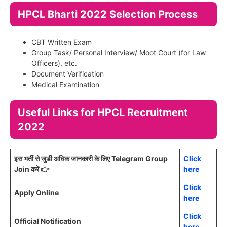
HPCL
Bharti
2022 Selection Process
CBT Written Exam
Group Task/ Personal Interview/ Moot Court (for Law
Officers), etc.
Document Verification
Medical Examination
Useful Links for HPCL Recruitment
2022
इस भर्ती से जुडी अधिक जानकारी के लिए Telegram Group
Click
Join करें 👉
here
Click
Apply Online
here
Click
Official Notification
here