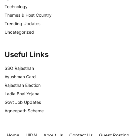
Technology
Themes & Host Country
Trending Updates
Uncategorized
Useful Links
SSO Rajasthan
Ayushman Card
Rajasthan Election
Ladla Bhai Yojana
Govt Job Updates
Agneepath Scheme
Home
UIDAI
About Us
Contact Us
Guest Posting